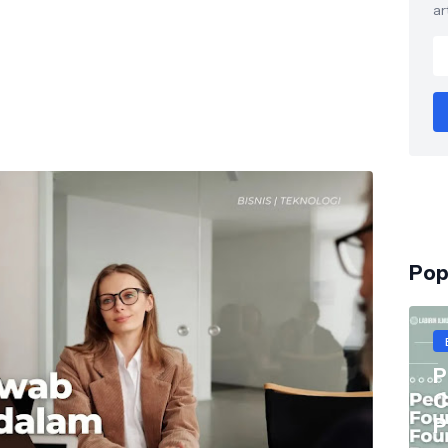
ar
Pop
P
C
P