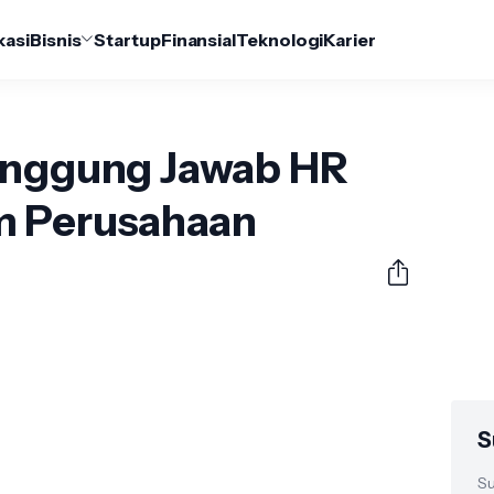
kasi
Bisnis
Startup
Finansial
Teknologi
Karier
anggung Jawab HR
m Perusahaan
S
Su