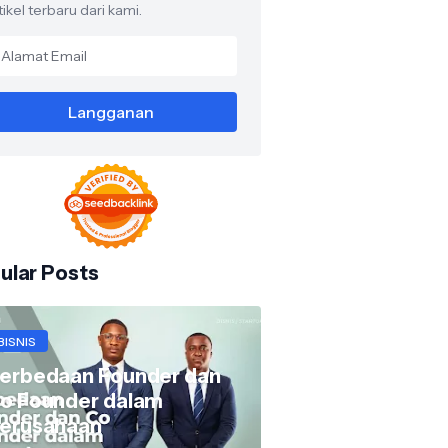
tikel terbaru dari kami.
ular Posts
BISNIS
erbedaan Founder dan
o Founder dalam
erusahaan