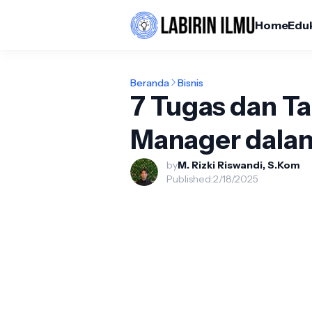
Home
Edu
Beranda
Bisnis
7 Tugas dan T
Manager dala
by
M. Rizki Riswandi, S.Kom
Published:
2/18/2025