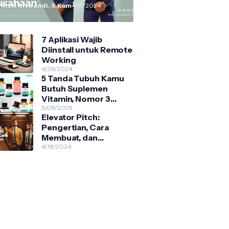
 Rizki Riswandi, S.Kom
4/15/2024
7 Aplikasi Wajib
Diinstall untuk Remote
Working
4/28/2024
5 Tanda Tubuh Kamu
Butuh Suplemen
Vitamin, Nomor 3
Sering Diabaikan!
5/08/2025
Elevator Pitch:
Pengertian, Cara
Membuat, dan
Contohnya
4/18/2024