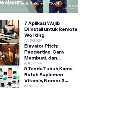
 Rizki Riswandi, S.Kom
4/15/2024
7 Aplikasi Wajib
Diinstall untuk Remote
Working
4/28/2024
Elevator Pitch:
Pengertian, Cara
Membuat, dan
Contohnya
4/18/2024
5 Tanda Tubuh Kamu
Butuh Suplemen
Vitamin, Nomor 3
Sering Diabaikan!
5/08/2025