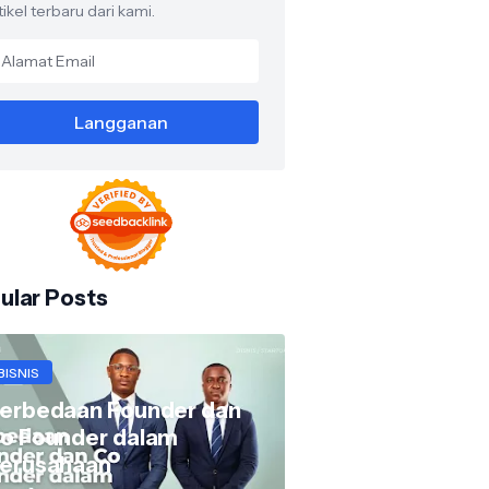
tikel terbaru dari kami.
ular Posts
BISNIS
erbedaan Founder dan
o Founder dalam
erusahaan