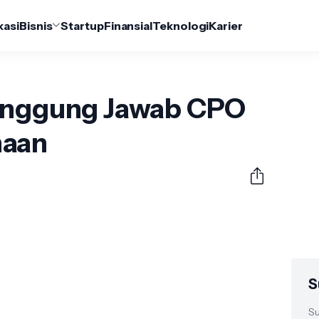
kasi
Bisnis
Startup
Finansial
Teknologi
Karier
Tanggung Jawab CPO
haan
S
Su