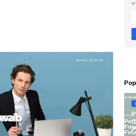
ar
Pop
P
C
P