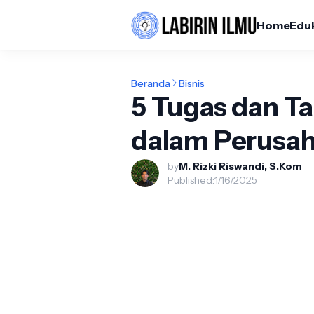
Home
Edu
Beranda
Bisnis
5 Tugas dan 
dalam Perusa
by
M. Rizki Riswandi, S.Kom
Published:
1/16/2025