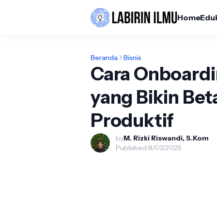
Home
Edu
Beranda
Bisnis
Cara Onboardi
yang Bikin Be
Produktif
by
M. Rizki Riswandi, S.Kom
Published:
8/03/2025