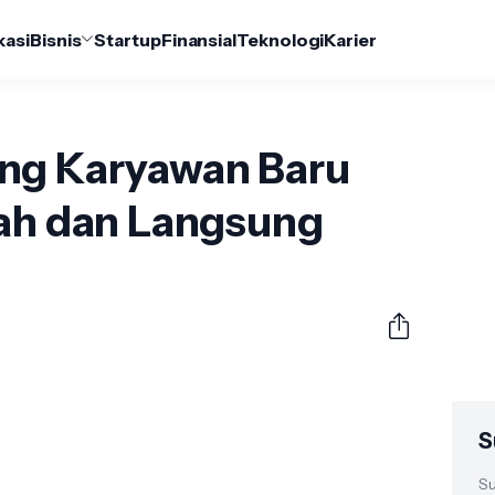
kasi
Bisnis
Startup
Finansial
Teknologi
Karier
ng Karyawan Baru
tah dan Langsung
S
Su