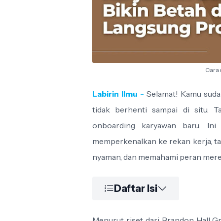
Cara 
Labirin Ilmu -
Selamat! Kamu sudah
tidak berhenti sampai di situ. T
onboarding karyawan baru. In
memperkenalkan ke rekan kerja, t
nyaman, dan memahami peran merek
Daftar Isi
Menurut riset dari Brandon Hall 