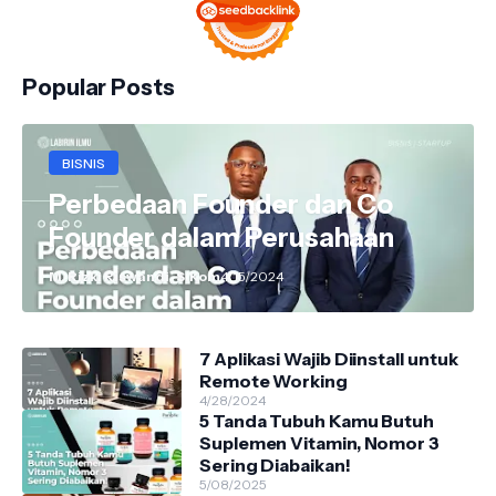
Popular Posts
BISNIS
Perbedaan Founder dan Co
Founder dalam Perusahaan
M. Rizki Riswandi, S.Kom
4/15/2024
7 Aplikasi Wajib Diinstall untuk
Remote Working
4/28/2024
5 Tanda Tubuh Kamu Butuh
Suplemen Vitamin, Nomor 3
Sering Diabaikan!
5/08/2025