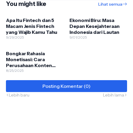
You might like
Lihat semua
Apa Itu Fintech dan 5
Ekonomi Biru: Masa
Macam Jenis Fintech
Depan Kesejahteraan
yang Wajib Kamu Tahu
Indonesia dari Lautan
9/29/2025
9/01/2025
Bongkar Rahasia
Monetisasi: Cara
Perusahaan Konten
Meraup Untung?
8/25/2025
Posting Komentar (0)
Lebih baru
Lebih lama