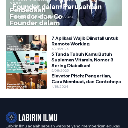
Founder dalam Perusahaan
M. Rizki Riswandi, S.Kom
4/15/2024
7 Aplikasi Wajib Diinstall untuk
Remote Working
4/28/2024
5 Tanda Tubuh Kamu Butuh
Suplemen Vitamin, Nomor 3
Sering Diabaikan!
5/08/2025
Elevator Pitch: Pengertian,
Cara Membuat, dan Contohnya
4/18/2024
Labirin Ilmu adalah sebuah website yang memberikan edukasi