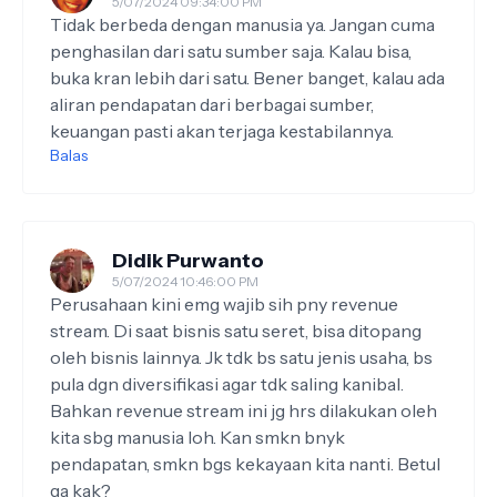
5/07/2024 09:34:00 PM
Tidak berbeda dengan manusia ya. Jangan cuma
penghasilan dari satu sumber saja. Kalau bisa,
buka kran lebih dari satu. Bener banget, kalau ada
aliran pendapatan dari berbagai sumber,
keuangan pasti akan terjaga kestabilannya.
Balas
Didik Purwanto
5/07/2024 10:46:00 PM
Perusahaan kini emg wajib sih pny revenue
stream. Di saat bisnis satu seret, bisa ditopang
oleh bisnis lainnya. Jk tdk bs satu jenis usaha, bs
pula dgn diversifikasi agar tdk saling kanibal.
Bahkan revenue stream ini jg hrs dilakukan oleh
kita sbg manusia loh. Kan smkn bnyk
pendapatan, smkn bgs kekayaan kita nanti. Betul
ga kak?