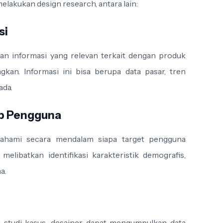
lakukan design research, antara lain:
si
n informasi yang relevan terkait dengan produk
kan. Informasi ini bisa berupa data pasar, tren
ada.
p Pengguna
ahami secara mendalam siapa target pengguna
melibatkan identifikasi karakteristik demografis,
a.
au studi kasus, desainer dapat mengumpulkan data