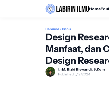
Home
Edu
Beranda
Bisnis
Design Resear
Manfaat, dan 
Design Resea
by
M. Rizki Riswandi, S.Kom
Published:
5/12/2024