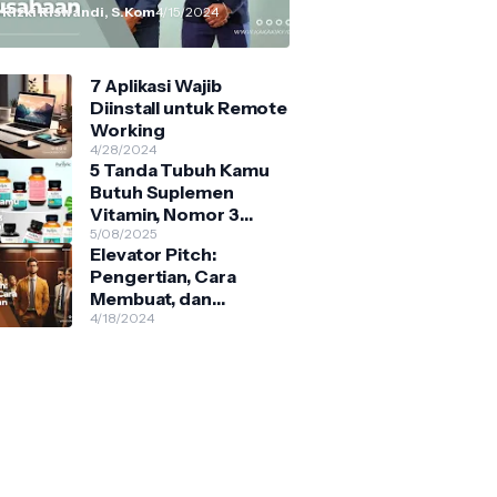
 Rizki Riswandi, S.Kom
4/15/2024
7 Aplikasi Wajib
Diinstall untuk Remote
Working
4/28/2024
5 Tanda Tubuh Kamu
Butuh Suplemen
Vitamin, Nomor 3
Sering Diabaikan!
5/08/2025
Elevator Pitch:
Pengertian, Cara
Membuat, dan
Contohnya
4/18/2024