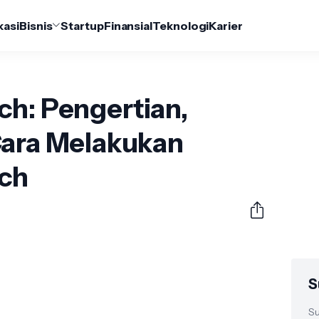
kasi
Bisnis
Startup
Finansial
Teknologi
Karier
ch: Pengertian,
Cara Melakukan
rch
S
Su