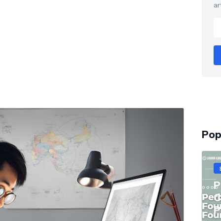
ar
Pop
P
C
P