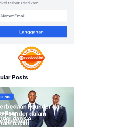
tikel terbaru dari kami.
ular Posts
BISNIS
erbedaan Founder dan
o Founder dalam
erusahaan