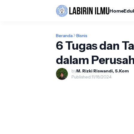
Home
Edu
Beranda
Bisnis
6 Tugas dan 
dalam Perusa
by
M. Rizki Riswandi, S.Kom
Published:
11/18/2024