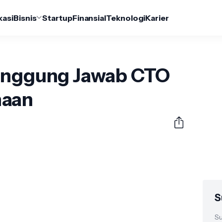
kasi
Bisnis
Startup
Finansial
Teknologi
Karier
Tanggung Jawab CTO
haan
S
Su