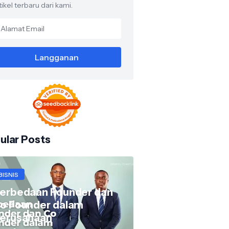
tikel terbaru dari kami.
ular Posts
BISNIS
erbedaan Founder dan
o Founder dalam
erusahaan