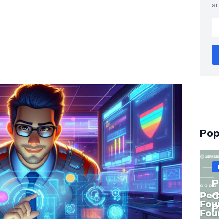
ar
Pop
P
C
P