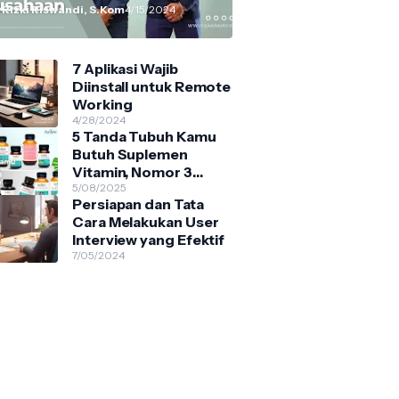
 Rizki Riswandi, S.Kom
4/15/2024
7 Aplikasi Wajib
Diinstall untuk Remote
Working
4/28/2024
5 Tanda Tubuh Kamu
Butuh Suplemen
Vitamin, Nomor 3
Sering Diabaikan!
5/08/2025
Persiapan dan Tata
Cara Melakukan User
Interview yang Efektif
7/05/2024