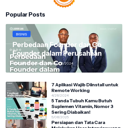
Popular Posts
BISNIS
Perbedaan Founder dan Co
Founder dalam Perusahaan
M. Rizki Riswandi, S.Kom
4/15/2024
7 Aplikasi Wajib Diinstall untuk
Remote Working
4/28/2024
5 Tanda Tubuh Kamu Butuh
Suplemen Vitamin, Nomor 3
Sering Diabaikan!
5/08/2025
Persiapan dan Tata Cara