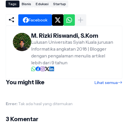
Tags:
Bisnis
Edukasi
Startup
Facebook
M. Rizki Riswandi, S.Kom
Lulusan Universitas Syiah Kuala jurusan
Informatika angkatan 2018 | Blogger
dengan pengalaman menulis artikel
lebih dari 9 tahun
You might like
Lihat semua
Error:
Tak ada hasil yang ditemukan
3 Komentar