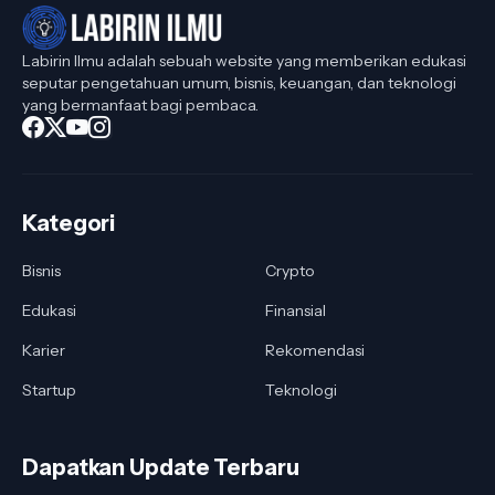
Labirin Ilmu adalah sebuah website yang memberikan edukasi
seputar pengetahuan umum, bisnis, keuangan, dan teknologi
yang bermanfaat bagi pembaca.
Kategori
Bisnis
Crypto
Edukasi
Finansial
Karier
Rekomendasi
Startup
Teknologi
Dapatkan Update Terbaru