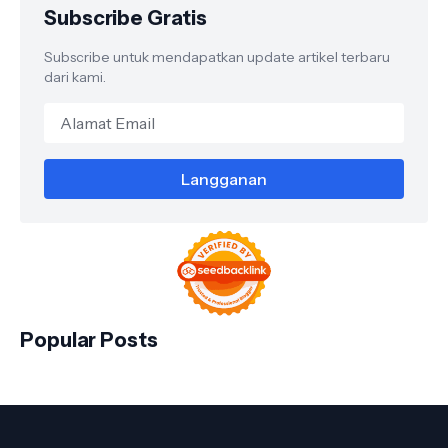
Subscribe Gratis
Subscribe untuk mendapatkan update artikel terbaru
dari kami.
Popular Posts