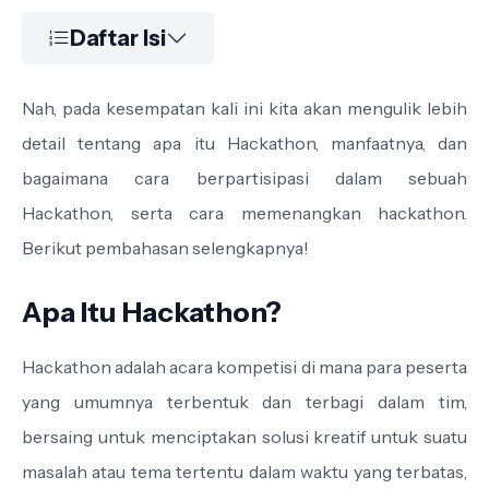
Daftar Isi
Nah, pada kesempatan kali ini kita akan mengulik lebih
detail tentang apa itu Hackathon, manfaatnya, dan
bagaimana cara berpartisipasi dalam sebuah
Hackathon, serta cara memenangkan hackathon.
Berikut pembahasan selengkapnya!
Apa Itu Hackathon?
Hackathon adalah acara kompetisi di mana para peserta
yang umumnya terbentuk dan terbagi dalam tim,
bersaing untuk menciptakan solusi kreatif untuk suatu
masalah atau tema tertentu dalam waktu yang terbatas,