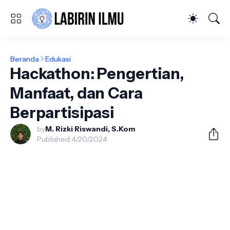
Beranda
Edukasi
Hackathon: Pengertian,
Manfaat, dan Cara
Berpartisipasi
by
M. Rizki Riswandi, S.Kom
Published:
4/20/2024