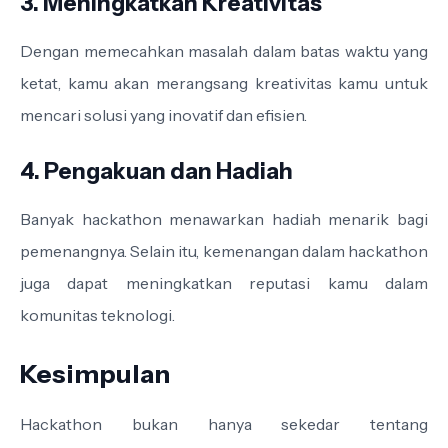
3. Meningkatkan Kreativitas
Dengan memecahkan masalah dalam batas waktu yang
ketat, kamu akan merangsang kreativitas kamu untuk
mencari solusi yang inovatif dan efisien.
4. Pengakuan dan Hadiah
Banyak hackathon menawarkan hadiah menarik bagi
pemenangnya. Selain itu, kemenangan dalam hackathon
juga dapat meningkatkan reputasi kamu dalam
komunitas teknologi.
Kesimpulan
Hackathon bukan hanya sekedar tentang