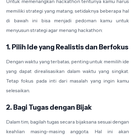
Untuk memenangkan hackathon tentunya kamu harus
memiliki strategi yang matang, setidaknya beberapa hal
di bawah ini bisa menjadi pedoman kamu untuk
menyusun strategi agar menang hackathon:
1. Pilih Ide yang Realistis dan Berfokus
Dengan waktu yang terbatas, penting untuk memilih ide
yang dapat direalisasikan dalam waktu yang singkat.
Tetap fokus pada inti dari masalah yang ingin kamu
selesaikan.
2. Bagi Tugas dengan Bijak
Dalam tim, bagilah tugas secara bijaksana sesuai dengan
keahlian masing-masing anggota. Hal ini akan