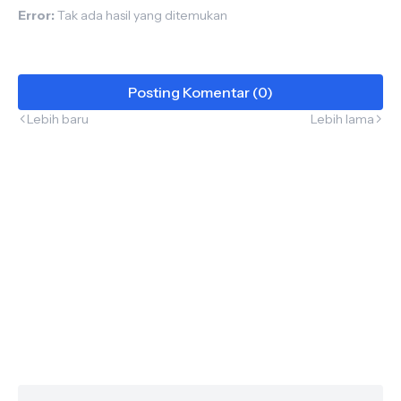
Error:
Tak ada hasil yang ditemukan
Posting Komentar (0)
Lebih baru
Lebih lama