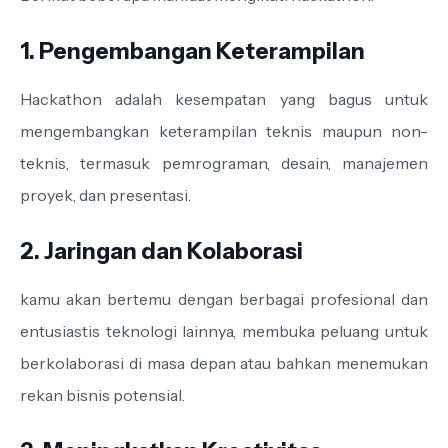
1. Pengembangan Keterampilan
Hackathon adalah kesempatan yang bagus untuk
mengembangkan keterampilan teknis maupun non-
teknis, termasuk pemrograman, desain, manajemen
proyek, dan presentasi.
2. Jaringan dan Kolaborasi
kamu akan bertemu dengan berbagai profesional dan
entusiastis teknologi lainnya, membuka peluang untuk
berkolaborasi di masa depan atau bahkan menemukan
rekan bisnis potensial.