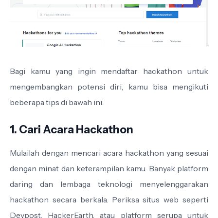
Bagi kamu yang ingin mendaftar hackathon untuk
mengembangkan potensi diri, kamu bisa mengikuti
beberapa tips di bawah ini:
1. Cari Acara Hackathon
Mulailah dengan mencari acara hackathon yang sesuai
dengan minat dan keterampilan kamu. Banyak platform
daring dan lembaga teknologi menyelenggarakan
hackathon secara berkala. Periksa situs web seperti
Devpost, HackerEarth, atau platform serupa untuk