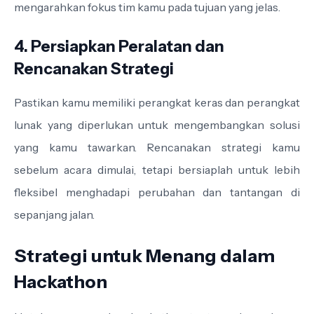
mengarahkan fokus tim kamu pada tujuan yang jelas.
4. Persiapkan Peralatan dan
Rencanakan Strategi
Pastikan kamu memiliki perangkat keras dan perangkat
lunak yang diperlukan untuk mengembangkan solusi
yang kamu tawarkan. Rencanakan strategi kamu
sebelum acara dimulai, tetapi bersiaplah untuk lebih
fleksibel menghadapi perubahan dan tantangan di
sepanjang jalan.
Strategi untuk Menang dalam
Hackathon